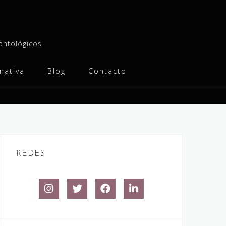
eontológicos
mativa
Blog
Contacto
REDES
Instagram
Twitter
Facebook
Linkedin