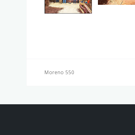
Navegación
Moreno 550
de
entradas